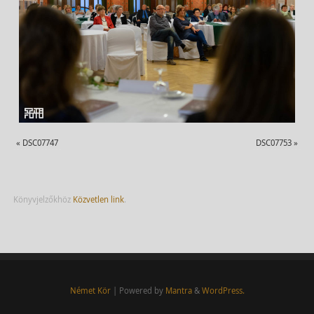
«
DSC07747
DSC07753
»
Könyvjelzőkhöz
Közvetlen link
.
Német Kör
| Powered by
Mantra
&
WordPress.