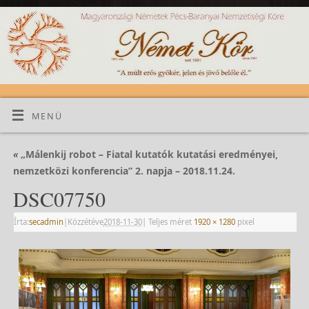
MENÜ
«
„Málenkij robot – Fiatal kutatók kutatási eredményei,
nemzetközi konferencia” 2. napja – 2018.11.24.
DSC07750
Írta:
secadmin
|
Közzétéve
2018-11-30
|
Teljes méret
1920 × 1280
pixel