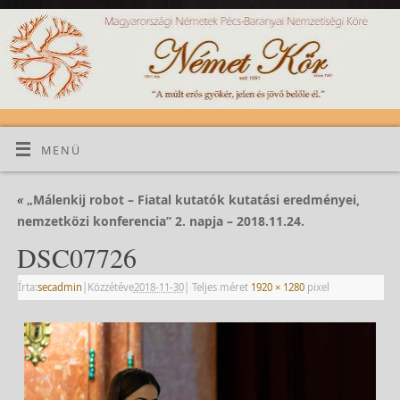
MENÜ
«
„Málenkij robot – Fiatal kutatók kutatási eredményei,
nemzetközi konferencia” 2. napja – 2018.11.24.
DSC07726
Írta:
secadmin
|
Közzétéve
2018-11-30
|
Teljes méret
1920 × 1280
pixel