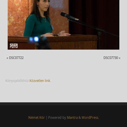
«
DSC07722
DSC07730
»
Könyvjelzőkhöz
Közvetlen link
.
Német Kör
| Powered by
Mantra
&
WordPress.