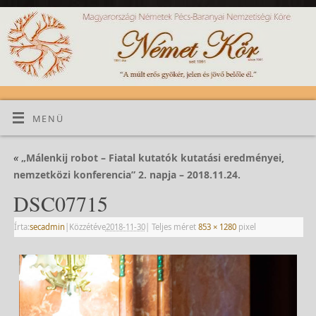
MENÜ
«
„Málenkij robot – Fiatal kutatók kutatási eredményei,
nemzetközi konferencia” 2. napja – 2018.11.24.
DSC07715
Írta:
secadmin
|
Közzétéve
2018-11-30
|
Teljes méret
853 × 1280
pixel