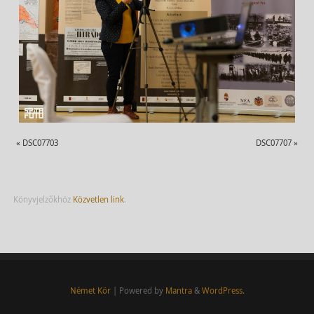
«
DSC07703
DSC07707
»
Könyvjelzőkhöz
Közvetlen link
.
Német Kör
| Powered by
Mantra
&
WordPress.