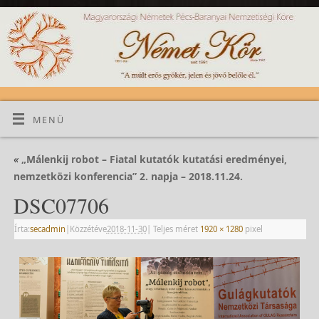
MENÜ
«
„Málenkij robot – Fiatal kutatók kutatási eredményei,
nemzetközi konferencia” 2. napja – 2018.11.24.
DSC07706
Írta:
secadmin
|
Közzétéve
2018-11-30
|
Teljes méret
1920 × 1280
pixel