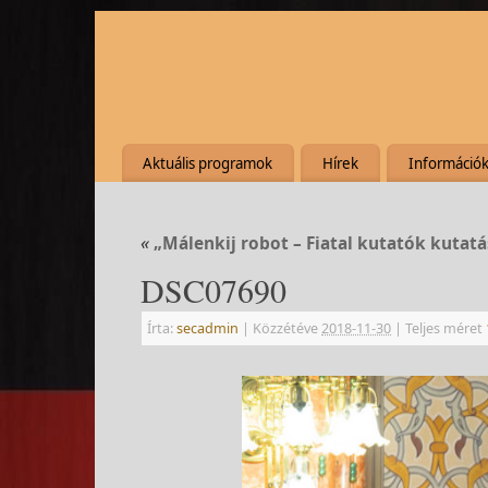
Aktuális programok
Hírek
Információ
«
„Málenkij robot – Fiatal kutatók kutatá
DSC07690
Írta:
secadmin
|
Közzétéve
2018-11-30
|
Teljes méret