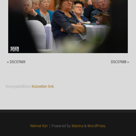
«
DSC07669
DSC07688
»
Könyvjelzőkhöz
Közvetlen link
.
Német Kör
| Powered by
Mantra
&
WordPress.