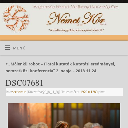
MENÜ
«
„Málenkij robot – Fiatal kutatók kutatási eredményei,
nemzetközi konferencia” 2. napja – 2018.11.24.
DSC07681
Írta:
secadmin
|
Közzétéve
2018-11-30
|
Teljes méret
1920 × 1280
pixel