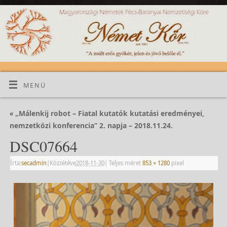
MENÜ
«
„Málenkij robot – Fiatal kutatók kutatási eredményei,
nemzetközi konferencia” 2. napja – 2018.11.24.
DSC07664
Írta:
secadmin
|
Közzétéve
2018-11-30
|
Teljes méret
853 × 1280
pixel