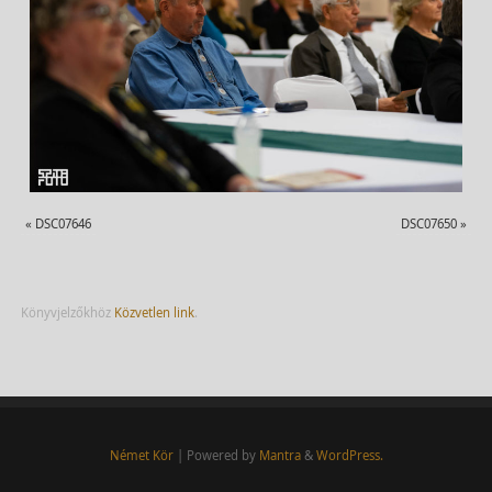
«
DSC07646
DSC07650
»
Könyvjelzőkhöz
Közvetlen link
.
Német Kör
| Powered by
Mantra
&
WordPress.