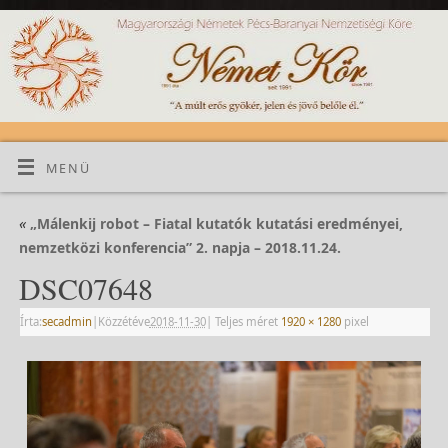
MENÜ
«
„Málenkij robot – Fiatal kutatók kutatási eredményei,
nemzetközi konferencia” 2. napja – 2018.11.24.
DSC07648
Írta:
secadmin
|
Közzétéve
2018-11-30
|
Teljes méret
1920 × 1280
pixel