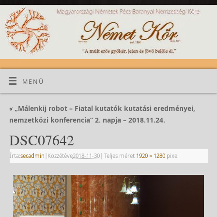
MENÜ
«
„Málenkij robot – Fiatal kutatók kutatási eredményei,
nemzetközi konferencia” 2. napja – 2018.11.24.
DSC07642
Írta:
secadmin
|
Közzétéve
2018-11-30
|
Teljes méret
1920 × 1280
pixel