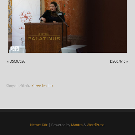
«
DSC07636
DSC07646
»
Könyvjelzőkhöz
Közvetlen link
.
Német Kör
| Powered by
Mantra
&
WordPress.