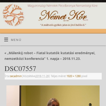
MENÜ
«
„Málenkij robot – Fiatal kutatók kutatási eredményei,
nemzetközi konferencia” 1. napja – 2018.11.23.
DSC07557
Írta:
secadmin
|
Közzétéve
2018-11-28
|
Teljes méret
1920 × 1280
pixel