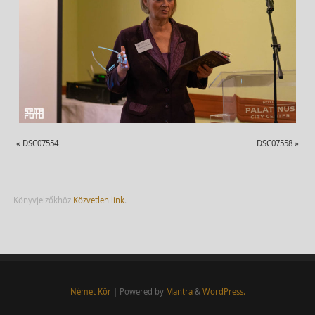
«
DSC07554
DSC07558
»
Könyvjelzőkhöz
Közvetlen link
.
Német Kör
| Powered by
Mantra
&
WordPress.