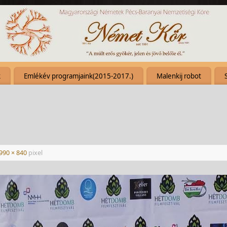
k
Emlékév programjaink(2015-2017.)
Malenkij robot
990 × 840
pixel