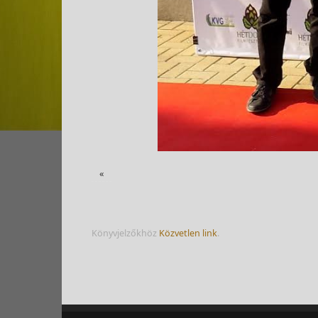
«
Könyvjelzőkhöz
Közvetlen link
.