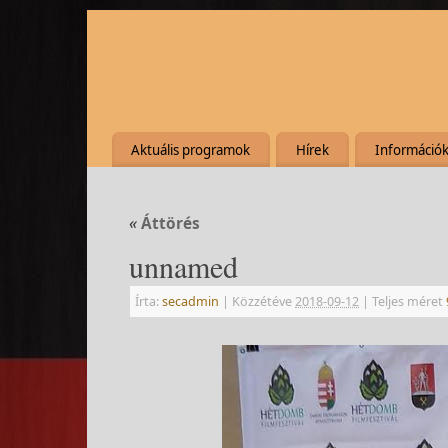
Aktuális programok
Hírek
Információ
«
Áttörés
unnamed
Írta:
secadmin
|
Közzétéve
2018-09-12
|
Teljes méret