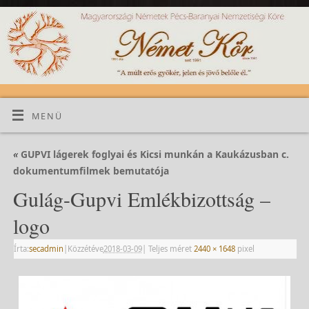
MENÜ
«
GUPVI lágerek foglyai és Kicsi munkán a Kaukázusban c.
dokumentumfilmek bemutatója
Gulág-Gupvi Emlékbizottság –
logo
Írta:
secadmin
|
Közzétéve
2018-03-09
|
Teljes méret
2440 × 1648
pixel