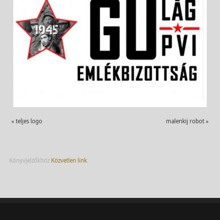
«
teljes logo
malenkij robot
»
Könyvjelzőkhöz
Közvetlen link
.