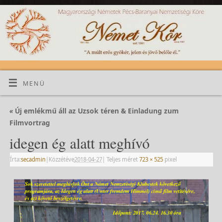
MENÜ
«
Új emlékmű áll az Uzsok téren & Einladung zum
Filmvortrag
idegen ég alatt meghívó
Írta:
secadmin
|
Közzétéve
2018-04-27
|
Teljes méret
723 × 525
pixel