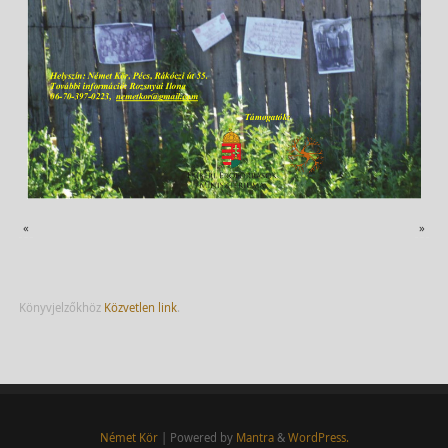
«
»
Könyvjelzőkhöz
Közvetlen link
.
Német Kör
| Powered by
Mantra
&
WordPress.