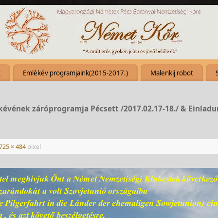
k
Emlékév programjaink(2015-2017.)
Malenkij robot
kévének záróprogramja Pécsett /2017.02.17-18./ & Einlad
725 × 484
pixel