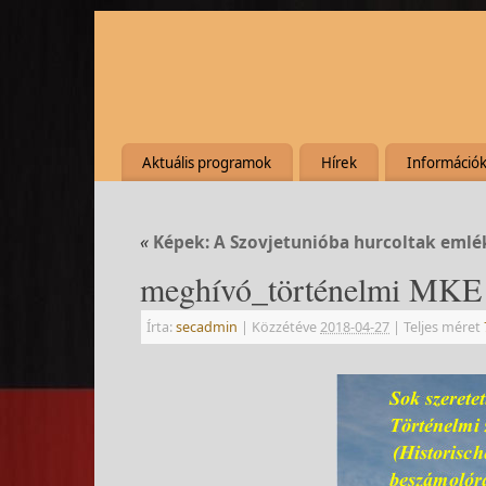
Aktuális programok
Hírek
Információ
«
Képek: A Szovjetunióba hurcoltak emlé
meghívó_történelmi MKE
Írta:
secadmin
|
Közzétéve
2018-04-27
|
Teljes méret