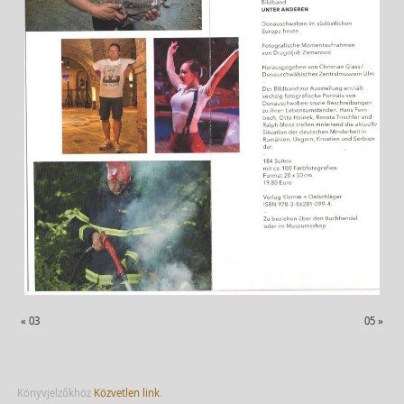
«
03
05
»
Könyvjelzőkhöz
Közvetlen link
.