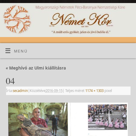
MENÜ
«
Meghívó az Ulmi kiállításra
04
Írta:
secadmin
|
Közzétéve
2016-09-15
|
Teljes méret
1174 × 1303
pixel