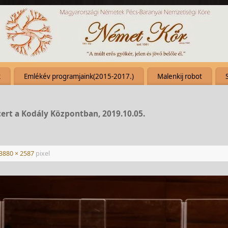
k
Emlékév programjaink(2015-2017.)
Malenkij robot
cert a Kodály Központban, 2019.10.05.
3880 × 2587
pixel