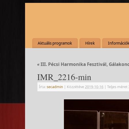
Aktuális programok
Hírek
Információ
«
III. Pécsi Harmonika Fesztivál, Gálakon
IMR_2216-min
Írta:
secadmin
|
Közzétéve
2019-10-16
|
Teljes méret